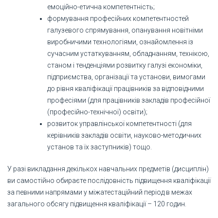
емоційно-етична компетентність;
формування професійних компетентностей
галузевого спрямування, опанування новітніми
виробничими технологіями, ознайомлення із
сучасним устаткуванням, обладнанням, технікою,
станом і тенденціями розвитку галузі економіки,
підприємства, організації та установи, вимогами
до рівня кваліфікації працівників за відповідними
професіями (для працівників закладів професійної
(професійно-технічної) освіти);
розвиток управлінської компетентності (для
керівників закладів освіти, науково-методичних
установ та їх заступників) тощо.
У разі викладання декількох навчальних предметів (дисциплін)
ви самостійно обираєте послідовність підвищення кваліфікації
за певними напрямами у міжатестаційний період в межах
загального обсягу підвищення кваліфікації – 120 годин.