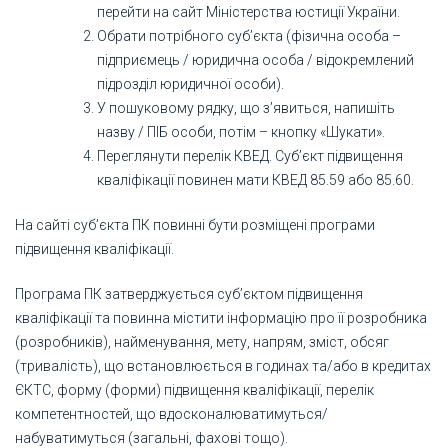
перейти на сайт Міністерства юстиції України.
Обрати потрібного суб’єкта (фізична особа –
підприємець / юридична особа / відокремлений
підрозділ юридичної особи).
У пошуковому рядку, що з’явиться, напишіть
назву / ПІБ особи, потім – кнопку «Шукати».
Переглянути перелік КВЕД. Суб’єкт підвищення
кваліфікації повинен мати КВЕД 85.59 або 85.60.
На сайті суб’єкта ПК повинні бути розміщені програми
підвищення кваліфікації.
Програма ПК затверджується суб’єктом підвищення
кваліфікації та повинна містити інформацію про її розробника
(розробників), найменування, мету, напрям, зміст, обсяг
(тривалість), що встановлюється в годинах та/або в кредитах
ЄКТС, форму (форми) підвищення кваліфікації, перелік
компетентностей, що вдосконалюватимуться/
набуватимуться (загальні, фахові тощо).