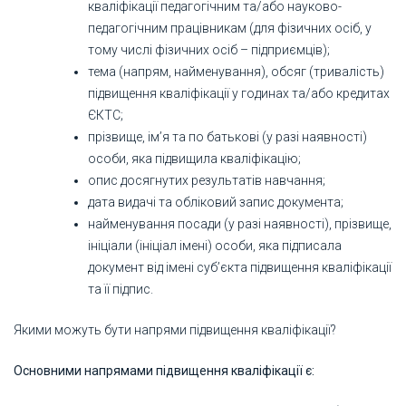
кваліфікації педагогічним та/або науково-
педагогічним працівникам (для фізичних осіб, у
тому числі фізичних осіб – підприємців);
тема (напрям, найменування), обсяг (тривалість)
підвищення кваліфікації у годинах та/або кредитах
ЄКТС;
прізвище, ім’я та по батькові (у разі наявності)
особи, яка підвищила кваліфікацію;
опис досягнутих результатів навчання;
дата видачі та обліковий запис документа;
найменування посади (у разі наявності), прізвище,
ініціали (ініціал імені) особи, яка підписала
документ від імені суб’єкта підвищення кваліфікації
та її підпис.
Якими можуть бути напрями підвищення кваліфікації?
Основними напрямами підвищення кваліфікації є: