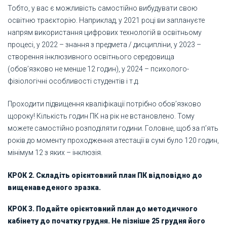
Тобто, у вас є можливість самостійно вибудувати свою
освітню траєкторію. Наприклад, у 2021 році ви заплануєте
напрям використання цифрових технологій в освітньому
процесі, у 2022 – знання з предмета / дисципліни, у 2023 –
створення інклюзивного освітнього середовища
(обов’язково не менше 12 годин), у 2024 – психолого-
фізіологічні особливості студентів і т.д.
Проходити підвищення кваліфікації потрібно обов’язково
щороку! Кількість годин ПК на рік не встановлено. Тому
можете самостійно розподіляти години. Головне, щоб за п’ять
років до моменту проходження атестації в сумі було 120 годин,
мінімум 12 з яких – інклюзія.
КРОК 2. Складіть орієнтовний план ПК відповідно до
вищенаведеного зразка.
КРОК 3. Подайте орієнтовний план до методичного
кабінету до початку грудня. Не пізніше 25 грудня його