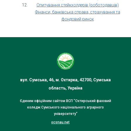
Опитування стейкхолдерів (роботодавців)
Фінанси, банківська справа, страхування та
фондовий ринок
вул. Сумська, 46, м. Охтирка, 42700, Сумська
область, Україна
Єдиним офіційним сайтом ВСП "Охтирський фаховий
коледж Сумського національного аграрного
університету"
ocsnau.net