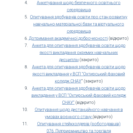
Анкетування щодо безпечного освітнього
середовища
Опитування здобувачів освіти про стан розвитку
навчально-матеріальної бази та віртуального
середовища
Дотримання академічної доброчесності
(відкрито)
Анкета для опитування здобувачів освіти щодо
якості викладання окремих навчальних
дисциплін
(закрито)
Анкета для опитування здобувачів освіти щодо
якості викладання у ВСП “Охтирський фаховий
коледж СНАУ
” (закрито)
Анкета для опитування здобувачів освіти щодо
викладання у ВСП “Охтирський фаховий коледж
СНАУ”
(відкрито)
Опитування щодо дистанційного навчання в
умовах воєнного стану
(відкрито)
Опитування стейкхолдерів (роботодавців)
076 Підприємництво та торгівля