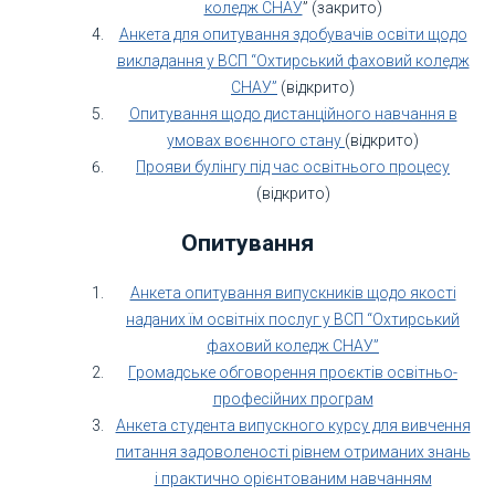
коледж СНАУ
” (закрито)
Анкета для опитування здобувачів освіти щодо
викладання у ВСП “Охтирський фаховий коледж
СНАУ”
(відкрито)
Опитування щодо дистанційного навчання в
умовах воєнного стану
(відкрито)
Прояви булінгу під час освітнього процесу
(відкрито)
Опитування
Анкета опитування випускників щодо якості
наданих їм освітніх послуг у ВСП “Охтирський
фаховий коледж СНАУ”
Громадське обговорення проєктів освітньо-
професійних програм
Анкета студента випускного курсу для вивчення
питання задоволеності рівнем отриманих знань
і практично орієнтованим навчанням