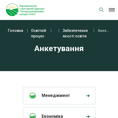
Skip
to
content
Головна
Освітній
Забезпечення
Анкетування
процес
якості освіти
Анкетування
Менеджмент
Економіка