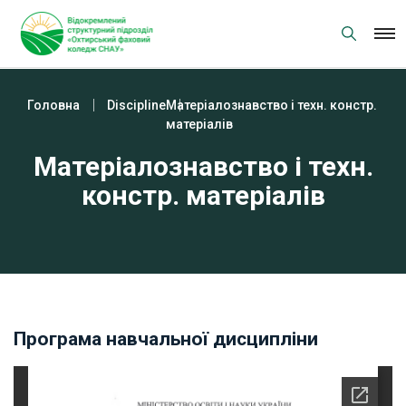
Skip
to
content
Головна
Discipline
Матеріалознавство і техн. констр.
матеріалів
Матеріалознавство і техн.
констр. матеріалів
Програма навчальної дисципліни