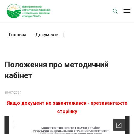
Skip
to
content
Головна
Документи
Положення про методичний
кабінет
Положення про методичний
кабінет
28/07/2024
Якщо документ не завантажився - презавантажте
сторінку