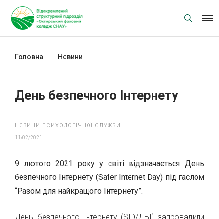
Skip
to
content
Головна
Новини
День безпечного Інтернету
День безпечного Інтернету
НОВИНИ ПСИХОЛОГІЧНОЇ СЛУЖБИ
11/02/2021
9 лютого 2021 року у світі відзначається День
безпечного Інтернету (Safer Internet Day) під гаслом
“Разом для найкращого Інтернету”.
День безпечного Інтернету (SID/ДБІ) запровадили