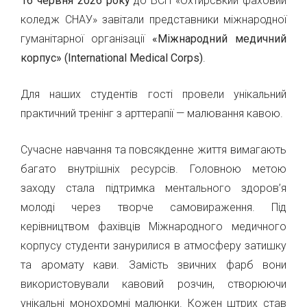
16 червня 2026 року
до ВСП «Охтирський фаховий
коледж СНАУ» завітали представники міжнародної
гуманітарної організації
«Міжнародний медичний
корпус» (International Medical Corps)
.
Для наших студентів гості провели унікальний
практичний тренінг з арттерапії — малювання кавою.
Сучасне навчання та повсякденне життя вимагають
багато внутрішніх ресурсів. Головною метою
заходу стала підтримка ментального здоров’я
молоді через творче самовираження. Під
керівництвом фахівців Міжнародного медичного
корпусу студенти занурилися в атмосферу затишку
та аромату кави. Замість звичних фарб вони
використовували кавовий розчин, створюючи
унікальні монохромні малюнки. Кожен штрих став