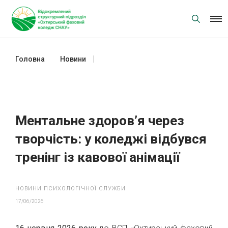
Skip
to
content
Головна
Новини
Ментальне здоров’я через
творчість: у коледжі відбувся
тренінг із кавової анімації
Ментальне здоров’я через
творчість: у коледжі відбувся
тренінг із кавової анімації
НОВИНИ ПСИХОЛОГІЧНОЇ СЛУЖБИ
17/06/2026