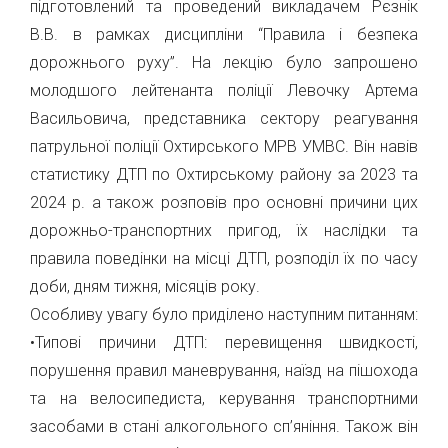
підготовлений та проведений викладачем Рєзнік
В.В. в рамках дисципліни “Правила і безпека
дорожнього руху”. На лекцію було запрошено
молодшого лейтенанта поліції Левочку Артема
Васильовича, представника сектору реагування
патрульної поліції Охтирського МРВ УМВС. Він навів
статистику ДТП по Охтирському району за 2023 та
2024 р. а також розповів про основні причини цих
дорожньо-транспортних пригод, їх наслідки та
правила поведінки на місці ДТП, розподіл їх по часу
доби, дням тижня, місяців року.
Особливу увагу було приділено наступним питанням:
•Типові причини ДТП: перевищення швидкості,
порушення правил маневрування, наїзд на пішохода
та на велосипедиста, керування транспортними
засобами в стані алкогольного сп’яніння. Також він