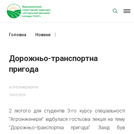
Skip
to
content
Головна
Новини
Дорожньо-транспортна пригода
Дорожньо-транспортна
пригода
АГРОІНЖЕНЕРІЯ
19/02/2025
2 лютого для студентів 3-го курсу спеціальності
“Агроінженерія” відбулася гостьова лекція на тему
“Дорожньо-транспортна пригода”. Захід був