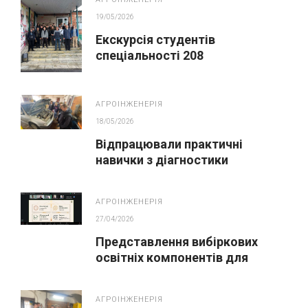
19/05/2026
Екскурсія студентів
спеціальності 208
Агроінженерія на ПрАТ
«Охтирський пивоварний
завод»
АГРОІНЖЕНЕРІЯ
18/05/2026
Відпрацювали практичні
навички з діагностики
легкових, спеціальних та
вантажних автомобілів
АГРОІНЖЕНЕРІЯ
27/04/2026
Представлення вибіркових
освітніх компонентів для
студентів освітньо-
професійної програми
АГРОІНЖЕНЕРІЯ
«Агроінженерія»