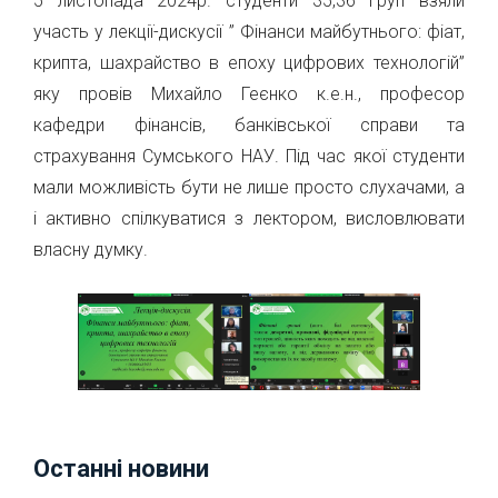
5 листопада 2024р. студенти 35,36 груп взяли
участь у лекції-дискусії ” Фінанси майбутнього: фіат,
крипта, шахрайство в епоху цифрових технологій”
яку провів Михайло Геєнко к.е.н., професор
кафедри фінансів, банківської справи та
страхування Сумського НАУ. Під час якої студенти
мали можливість бути не лише просто слухачами, а
і активно спілкуватися з лектором, висловлювати
власну думку.
Останні новини