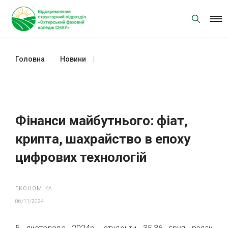
Skip
to
content
Головна
Новини
Фінанси майбутнього: фіат, крипта,
шахрайство в епоху цифрових
технологій
Фінанси майбутнього: фіат,
крипта, шахрайство в епоху
цифрових технологій
ЕКОНОМІКА
06/11/2024