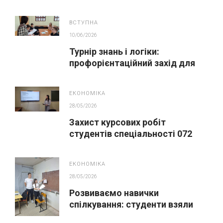
ВСТУПНА
10/06/2026
Турнір знань і логіки:
профорієнтаційний захід для
майбутніх вступників
ЕКОНОМІКА
28/05/2026
Захист курсових робіт
студентів спеціальності 072
Фінанси, банківська справа,
страхування та фондовий ринок
ЕКОНОМІКА
28/05/2026
Розвиваємо навички
спілкування: студенти взяли
участь у сесії з гуманістичної