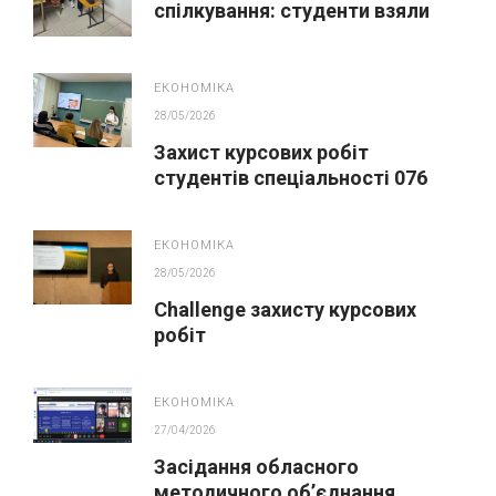
спілкування: студенти взяли
участь у сесії з гуманістичної
освіти
ЕКОНОМІКА
28/05/2026
Захист курсових робіт
студентів спеціальності 076
Підприємництво та торгівля
ЕКОНОМІКА
28/05/2026
Challenge захисту курсових
робіт
ЕКОНОМІКА
27/04/2026
Засідання обласного
методичного обʼєднання