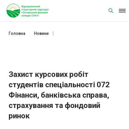
Skip
to
content
Головна
Новини
Захист курсових робіт студентів
спеціальності 072 Фінанси,
банківська справа, страхування та
фондовий ринок
Захист курсових робіт
студентів спеціальності 072
Фінанси, банківська справа,
страхування та фондовий
ринок