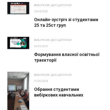
устаткування і систем
ВИБІРКОВІ ДИСЦИПЛІНИ
газопостачання”
23/04/2026
Онлайн-зустріч зі студентами
25 та 25ст груп
ВИБІРКОВІ ДИСЦИПЛІНИ
03/03/2025
Формування власної освітньої
траєкторії
ВИБІРКОВІ ДИСЦИПЛІНИ
31/05/2024
Обрання студентами
вибіркових навчальних
дисциплін у ВСП «Охтирський
фаховий коледж Сумського