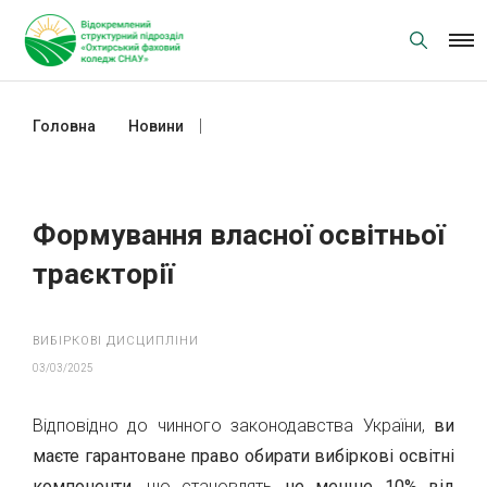
Skip
to
content
Головна
Новини
Формування власної освітньої
траєкторії
Формування власної освітньої
траєкторії
ВИБІРКОВІ ДИСЦИПЛІНИ
03/03/2025
Відповідно до чинного законодавства України,
ви
маєте гарантоване право обирати вибіркові освітні
компоненти
, що становлять
не менше 10% від