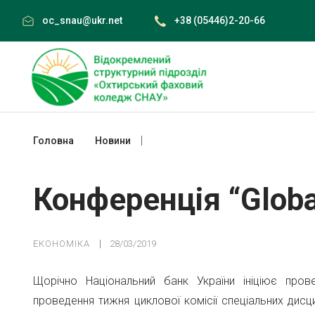
Skip
oc_snau@ukr.net
+38 (05446)2-20-66
to
content
Головна
Новини
Конференція “Global money week”
Конференція “Glob
ЕКОНОМІКА
28/03/2019
Щорічно Національний банк України ініціює про
проведення тижня циклової комісії спеціальних дисци