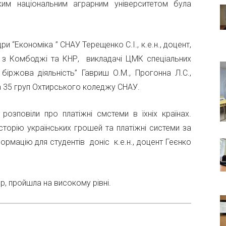
ьким національним аграрним університетом була
ри “Економіка ” СНАУ Терещенко С.І., к.е.н., доцент,
У з Комбоджі та КНР, викладачі ЦМК спеціальних
а біржова діяльність” Гавриш О.М., Прогонна Л.С.,
та 35 груп Охтирського коледжу СНАУ.
 розповіли про платіжні смстеми в їхніх країнах.
торію українських грошей та платіжні системи за
ормацію для студентів доніс к.е.н., доцент Геєнко
р, пройшла на високому рівні.