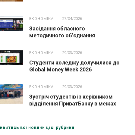
ЕКОНОМІКА
27/04/2026
Засідання обласного
методичного обʼєднання
викладачів економічних
дисциплін
ЕКОНОМІКА
29/03/2026
Студенти коледжу долучилися до
Global Money Week 2026
ЕКОНОМІКА
29/03/2026
Зустріч студентів із керівником
відділення ПриватБанку в межах
Global Money Week 2026
ивитись всі новини цієї рубрики