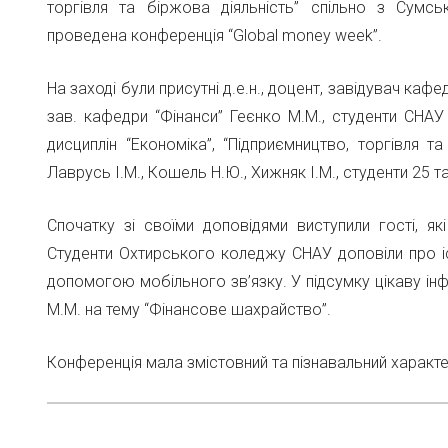
торгівля та біржова діяльність” спільно з Сумс
проведена конференція “Global money week”.
На заході були присутні д.е.н., доцент, завідувач кафед
зав. кафедри “Фінанси” Геєнко М.М., студенти СНА
дисциплін “Економіка”, “Підприємництво, торгівля т
Лаврусь І.М., Кошель Н.Ю., Хижняк І.М., студенти 25 
Спочатку зі своїми доповідями виступили гості, які
Студенти Охтирського коледжу СНАУ доповіли про іс
допомогою мобільного зв’язку. У підсумку цікаву інф
М.М. на тему “Фінансове шахрайство”.
Конференція мала змістовний та пізнавальний характе