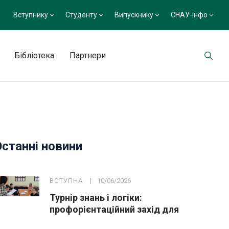
Вступнику
Студенту
Випускнику
СНАУ-інфо
Бібліотека
Партнери
Останні новини
ВСТУПНА
10/06/2026
Турнір знань і логіки:
профорієнтаційний захід для
майбутніх вступників