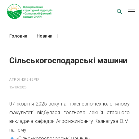
Skip
to
content
Головна
Новини
Сільськогосподарські машини
Сільськогосподарські машини
АГРОІНЖЕНЕРІЯ
15/10/2025
07 жовтня 2025 року на Інженерно-технологічному
факультеті відбулася гостьова лекція старшого
викладача кафедри Агроінжинірингу Калнагуза О.М.
на тему:
«Сільськогосподарські машини»