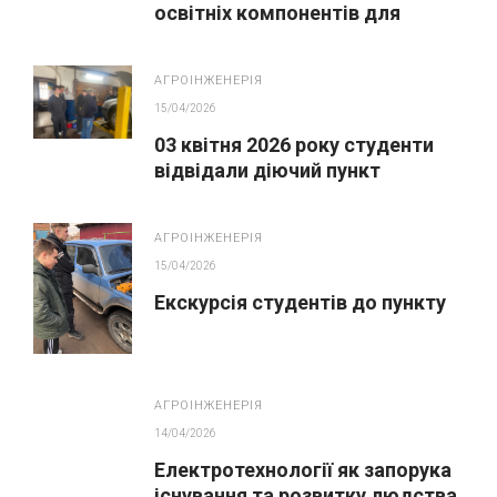
освітніх компонентів для
студентів освітньо-
професійної програми
АГРОІНЖЕНЕРІЯ
«Агроінженерія»
15/04/2026
03 квітня 2026 року студенти
відвідали діючий пункт
технічного обслуговування.
АГРОІНЖЕНЕРІЯ
15/04/2026
Екскурсія студентів до пункту
АГРОІНЖЕНЕРІЯ
14/04/2026
Електротехнології як запорука
існування та розвитку людства