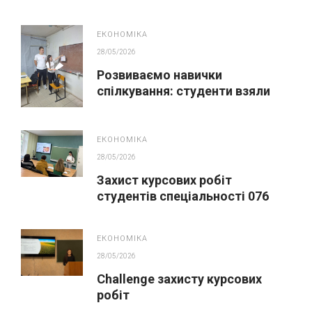
Фінанси, банківська справа,
страхування та фондовий ринок
ЕКОНОМІКА
28/05/2026
Розвиваємо навички
спілкування: студенти взяли
участь у сесії з гуманістичної
освіти
ЕКОНОМІКА
28/05/2026
Захист курсових робіт
студентів спеціальності 076
Підприємництво та торгівля
ЕКОНОМІКА
28/05/2026
Challenge захисту курсових
робіт