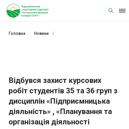
Skip
to
content
Головна
Новини
Відбувся захист курсових робіт
студентів 35 та 36 груп з дисциплін
«Підприємницька діяльність» ,
«Планування та організація
діяльності підприємства»
Відбувся захист курсових
робіт студентів 35 та 36 груп з
дисциплін «Підприємницька
діяльність» , «Планування та
організація діяльності