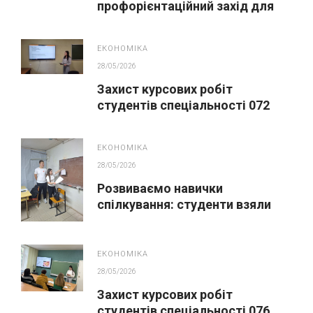
профорієнтаційний захід для
майбутніх вступників
ЕКОНОМІКА
28/05/2026
Захист курсових робіт
студентів спеціальності 072
Фінанси, банківська справа,
страхування та фондовий ринок
ЕКОНОМІКА
28/05/2026
Розвиваємо навички
спілкування: студенти взяли
участь у сесії з гуманістичної
освіти
ЕКОНОМІКА
28/05/2026
Захист курсових робіт
студентів спеціальності 076