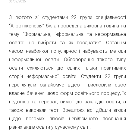
05/02/2025
3 лютого зі студентами 22 групи спеціальності
“Агроінженерія” була проведена виховна година на
тему “Формальна, інформальна та неформальна
освіта: що вибрати та як поєднати?”. Останнім
часом неабиякої популярності набувають методи
неформальної освіти. Обговорення такого типу
освіти схиляються до одних тільки позитивних
сторін неформальної освіти. Студенти 22 групи
переглянули ознайомче відео і висловили своє
власне бачення щодо форм освітнього процесу, їх
недоліків та переваг, вимог до закладів освіти, а
також виконали тест. Зрештою, всі дійшли згоди
щодо вагомих плюсів невід’ємного поєднання
різних видів освіти у сучасному світі.