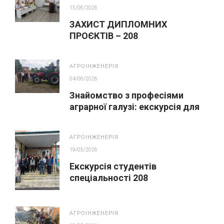
15/06/2026
ЗАХИСТ ДИПЛОМНИХ
ПРОЄКТІВ – 208
АГРОІНЖЕНЕРІЯ
АГРОІНЖЕНЕРІЯ
04/06/2026
Знайомство з професіями
аграрної галузі: екскурсія для
майбутніх вступників
АГРОІНЖЕНЕРІЯ
19/05/2026
Екскурсія студентів
спеціальності 208
Агроінженерія на ПрАТ
«Охтирський пивоварний
завод»
АГРОІНЖЕНЕРІЯ