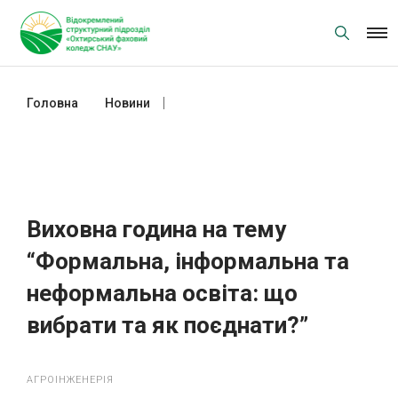
Skip
to
content
Головна
Новини
Виховна година на тему
“Формальна, інформальна та
неформальна освіта: що вибрати та
як поєднати?”
Виховна година на тему
“Формальна, інформальна та
неформальна освіта: що
вибрати та як поєднати?”
АГРОІНЖЕНЕРІЯ