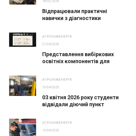
18/05/2026
Відпрацювали практичні
навички з діагностики
легкових, спеціальних та
вантажних автомобілів
АГРОІНЖЕНЕРІЯ
27/04/2026
Представлення вибіркових
освітніх компонентів для
студентів освітньо-
професійної програми
АГРОІНЖЕНЕРІЯ
«Агроінженерія»
15/04/2026
03 квітня 2026 року студенти
відвідали діючий пункт
технічного обслуговування.
АГРОІНЖЕНЕРІЯ
15/04/2026