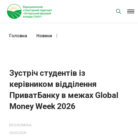
Skip
to
content
Головна
Новини
Зустріч студентів із керівником
відділення ПриватБанку в межах
Global Money Week 2026
Зустріч студентів із
керівником відділення
ПриватБанку в межах Global
Money Week 2026
ЕКОНОМІКА
29/03/2026