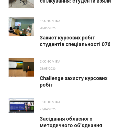
спілкування: студенти взяли
участь у сесії з гуманістичної
освіти
ЕКОНОМІКА
28/05/2026
Захист курсових робіт
студентів спеціальності 076
Підприємництво та торгівля
ЕКОНОМІКА
28/05/2026
Challenge захисту курсових
робіт
ЕКОНОМІКА
27/04/2026
Засідання обласного
методичного обʼєднання