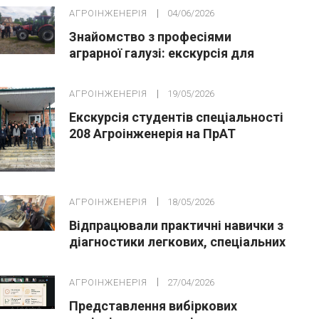
АГРОІНЖЕНЕРІЯ
04/06/2026
Знайомство з професіями
аграрної галузі: екскурсія для
майбутніх вступників
АГРОІНЖЕНЕРІЯ
19/05/2026
Екскурсія студентів спеціальності
208 Агроінженерія на ПрАТ
«Охтирський пивоварний завод»
АГРОІНЖЕНЕРІЯ
18/05/2026
Відпрацювали практичні навички з
діагностики легкових, спеціальних
та вантажних автомобілів
АГРОІНЖЕНЕРІЯ
27/04/2026
Представлення вибіркових