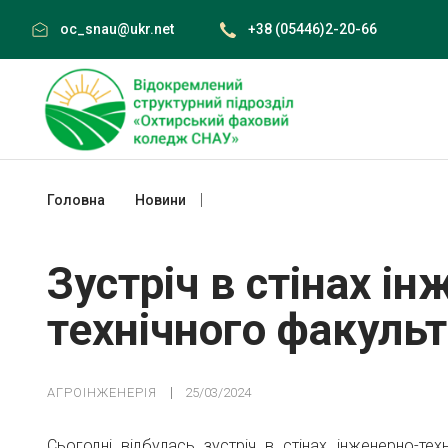
Skip
oc_snau@ukr.net
+38 (05446)2-20-66
to
content
Головна
Новини
Зустріч в стінах інженерно-технічног
Зустріч в стінах і
технічного факуль
АГРОІНЖЕНЕРІЯ
25/03/2024
Сьогодні відбулась зустріч в стінах інженерно-т