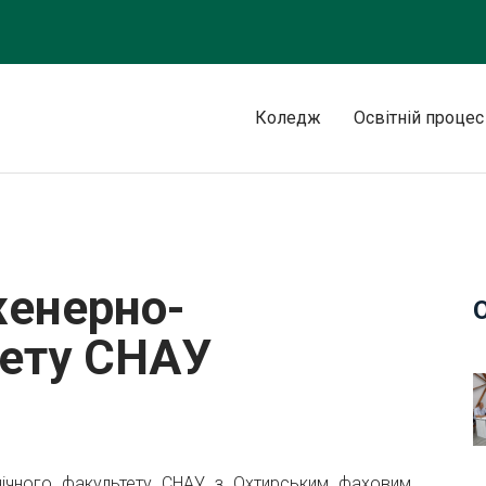
Коледж
Освітній процес
о факультету СНАУ
нженерно-
тету СНАУ
ехнічного факультету СНАУ з Охтирським фаховим