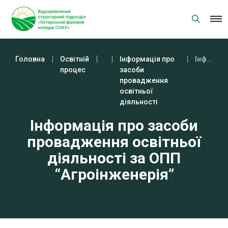
Skip
to
content
Головна
Освітній
Інформація про
Інформація про засоби провадження освітньої діяльності за ОПП “Агроінженерія”
процес
засоби
провадження
освітньої
діяльності
Інформація про засоби
провадження освітньої
діяльності за ОПП
“Агроінженерія”