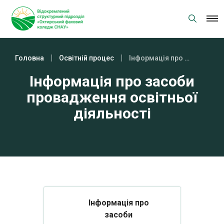
Skip
to
content
Головна
Освітній процес
Інформація про засоби провадження освітньої діяльності
Інформація про засоби
провадження освітньої
діяльності
Інформація про
засоби