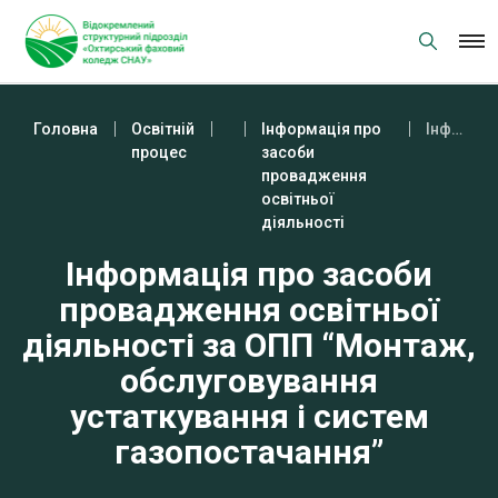
Skip
to
content
Головна
Освітній
Інформація про
Інформація про засоби провадження освітньої діяльності за ОПП “Монтаж, обслуговування устаткування і систем газопостачання”
процес
засоби
провадження
освітньої
діяльності
Інформація про засоби
провадження освітньої
діяльності за ОПП “Монтаж,
обслуговування
устаткування і систем
газопостачання”