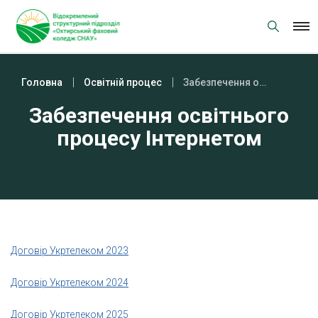
Skip
to
content
Головна
Освітній процес
Забезпечення освітнього процесу Інтернетом
Забезпечення освітнього
процесу Інтернетом
Договір Укртелеком 2023
Договір Укртелеком 2024
Договір Укртелеком 2025