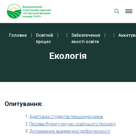
Skip
to
content
Головна
Освітній
Забезпечення
Анкетув
процес
якості освіти
Екологія
Опитування:
Адаптація студентів-першокурсників
Прояви булінгу під час освітнього процесу
Дотримання академічної доброчесності