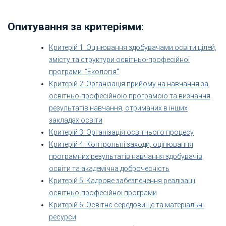
Опитування за критеріями:
Критерій 1. Оцінювання здобувачами освіти цілей,
змісту та структури освітньо-професійної
програми “Екологія
“
Критерій 2. Організація прийому на навчання за
освітньо-професійною програмою та визнання
результатів навчання, отриманих в інших
закладах освіти
Критерій 3. Організація освітнього процесу
Критерій 4. Контрольні заходи, оцінювання
програмних результатів навчання здобувачів
освіти та академічна доброчесність
Критерій 5. Кадрове забезпечення реалізації
освітньо-професійної програми
Критерій 6. Освітнє середовище та матеріальні
ресурси