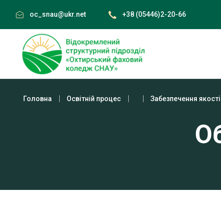
Skip
oc_snau@ukr.net
+38 (05446)2-20-66
to
content
Головна
Освітній процес
Забезпечення якості
Об