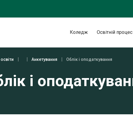
Коледж
Освітній процес
 освіти
Анкетування
Облік і оподаткування
лік і оподаткува