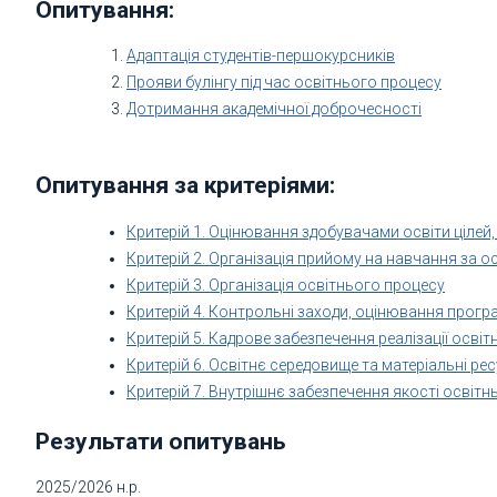
Опитування:
Адаптація студентів-першокурсників
Прояви булінгу під час освітнього процесу
Дотримання академічної доброчесності
Опитування за критеріями:
Критерій 1. Оцінювання здобувачами освіти цілей,
Критерій 2. Організація прийому на навчання за 
Критерій 3. Організація освітнього процесу
Критерій 4. Контрольні заходи, оцінювання прогр
Критерій 5. Кадрове забезпечення реалізації осві
Критерій 6. Освітнє середовище та матеріальні ре
Критерій 7. Внутрішнє забезпечення якості освіт
Результати опитувань
2025/2026 н.р.