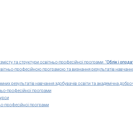
 змісту та структури освітньо-професійної програми “
Облік і опод
освітньо-професійною програмою та визнання результатів навчання
амних результатів навчання здобувачів освіти та академічна добро
тньо-професійної програми
сурси
ньо-професійної програми