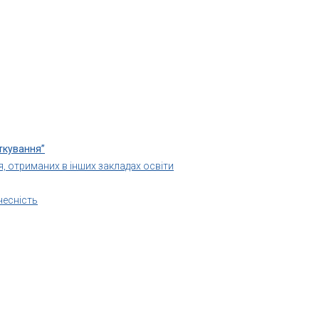
аткування”
, отриманих в інших закладах освіти
чесність