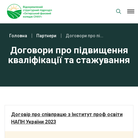
Skip
to
content
Головна
Партнери
Договори про підвищення кваліфікації та стажування
Договори про підвищення
кваліфікації та стажування
Договір про співпрацю з Інститут проф освіти
НАПН України 2023