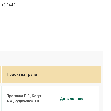
сті) 3442
Проєктна група
Прогонна Л.С., Когут
Детальніше
А.А., Рудиченко З.Ш.