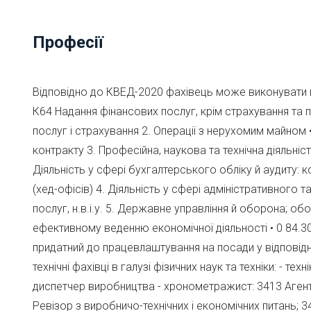
Професії
Відповідно до КВЕД-2020 фахівець може виконувати нас
К64 Надання фінансових послуг, крім страхування та 
послуг і страхування 2. Операції з нерухомим майном
контракту 3. Професійна, наукова та технічна діяльніс
Діяльність у сфері бухгалтерського обліку й аудиту: 
(хед-офісів) 4. Діяльність у сфері адміністративног
послуг, н.в.і.у. 5. Державне управління й оборона; о
ефективному веденню економічної діяльності • 0 84.3
придатний до працевлаштування на посади у відповідн
технічні фахівці в галузі фізичних наук та техніки: - техн
диспетчер виробництва - хронометражист: 3413 Агенти
Ревізор з виробничо-технічних і економічних питань; 3