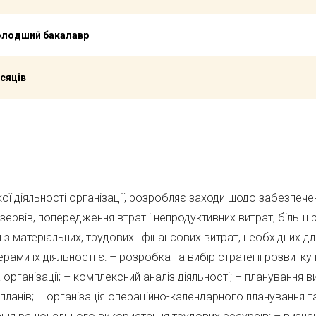
олодший бакалавр
ісяців
ої діяльності організації, розробляє заходи щодо забезпеч
езервів, попередження втрат і непродуктивних витрат, більш
 з матеріальних, трудових і фінансових витрат, необхідних д
ами їх діяльності є: – розробка та вибір стратегії розвитку
рганізації; – комплексний аналіз діяльності; – планування в
 планів; – організація операційно-календарного планування 