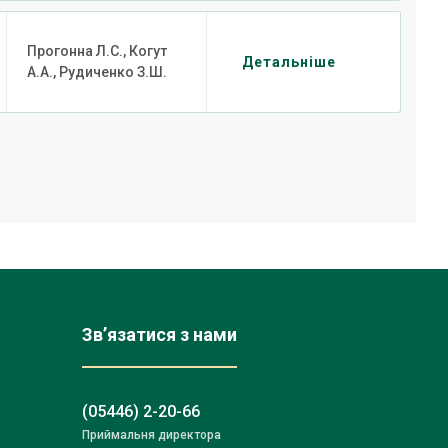
Прогонна Л.С., Когут
Детальніше
А.А., Рудиченко З.Ш.
Зв’язатися з нами
(05446) 2-20-66
Приймальня директора