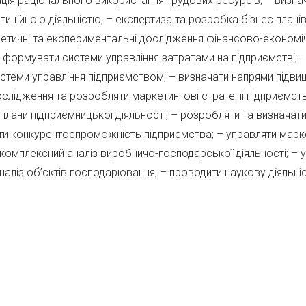
ізація раціонального використання трудових ресурсів; – визн
тиційною діяльністю; – експертиза та розробка бізнес планів;
ретичні та експериментальні дослідження фінансово-економі
 формувати системи управління затратами на підприємстві; 
стеми управління підприємством; – визначати напрями підви
слідження та розробляти маркетингові стратегії підприємств
плани підприємницької діяльності; – розробляти та визначат
увати конкурентоспроможність підприємства; – управляти ма
и комплексний аналіз виробничо-господарської діяльності; – 
аліз об’єктів господарювання; – проводити наукову діяльніст