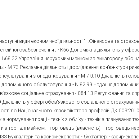
тупні види економічної діяльності 1 .Фінансова та страхова 
пенсійногозабезпечення ; • К66 Допоміжна діяльність у сфер
 • Ь68.32 Управління нерухомим майном за винагороду або н
ть: • М 73 Рекламна діяльність і дослідження кон’юнктури рин
консультування з оподатковування • М 7 0.10 Діяльність голо
о та допоміжного обслуговування • N 82.99 Надання допоміжн
бов'язкове соціальне страхування • 084.13 Регулювання та сп
0 Діяльність у сфері обов'язкового соціального страхуванн
ості до Національного класифікатора професій ДК 003:2010:
ік з нормування праці - технік з обліку - технік з планування тех
 з торгівлі майном: - торговець (власність); - торговець н
433 Бухгалтери та касири-експерти: - бухгалтер; -касир-експе