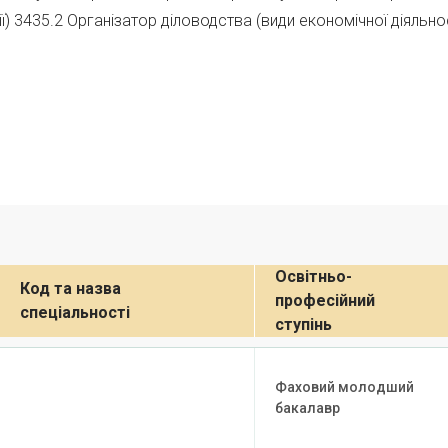
ї) 3435.2 Організатор діловодства (види економічної діяльно
Освітньо-
Код та назва
професійний
спеціальності
ступінь
Фаховий молодший
бакалавр