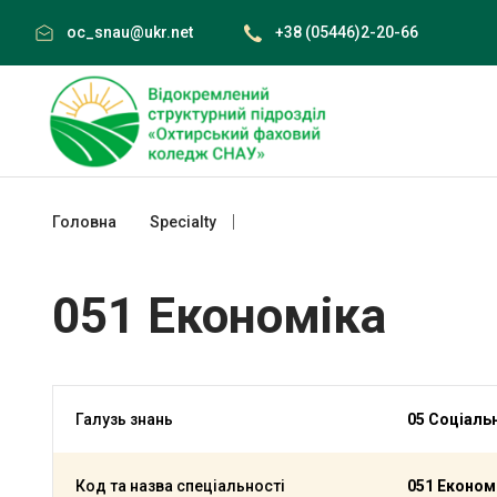
Skip
oc_snau@ukr.net
+38 (05446)2-20-66
to
content
Головна
Specialty
051 Економіка
051 Економіка
Галузь знань
05 Соціальн
Код та назва спеціальності
051 Економ