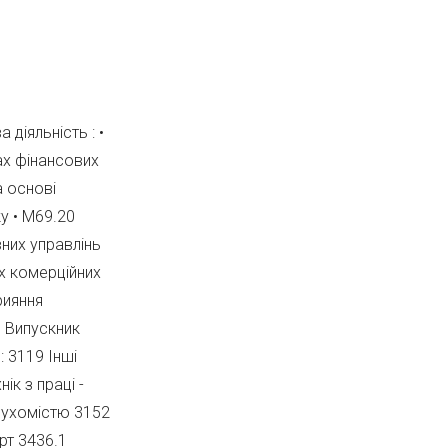
діяльність : •
ах фінансових
а основі
ку • М69.20
вних управлінь
их комерційних
рияння
я Випускник
 3119 Інші
нік з праці -
ерухомістю 3152
рт 3436.1