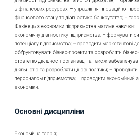
діяльності підприємства та його підрозділів; – орган
в фінансових ресурсах; – управління інноваційно-інвес
фінансового стану та діагностика банкрутства; – тео
Фахівець з економіки підприємства матиме навички: –
економічну діагностику підприємства; – формувати си
потенціалу підприємства; – проводити маркетингові до
обґрунтовувати бізнес-проекти та розробляти бізнес-
стратегію діяльності організації, а також забезпеч
діяльністю та розробляти цінові політики; – проводит
персоналом підприємства; – проводити економічний ан
економіки.
Основні дисципліни
Економічна теорія;