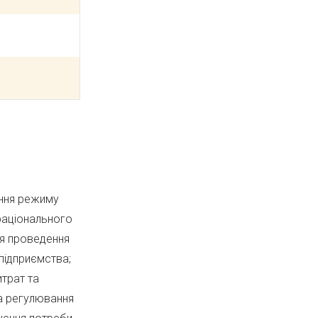
ення режиму
 раціонального
ля проведення
 підприємства;
итрат та
та регулювання