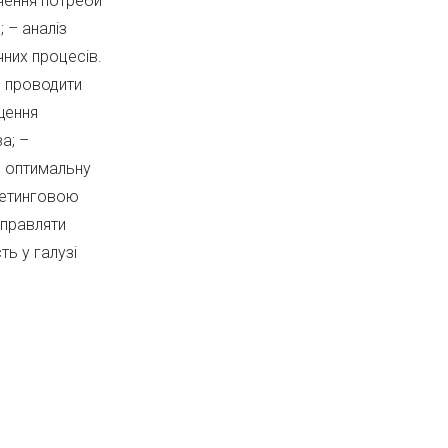
ачення потреби
 – аналіз
чних процесів.
– проводити
щення
а; –
и оптимальну
ркетинговою
управляти
ь у галузі