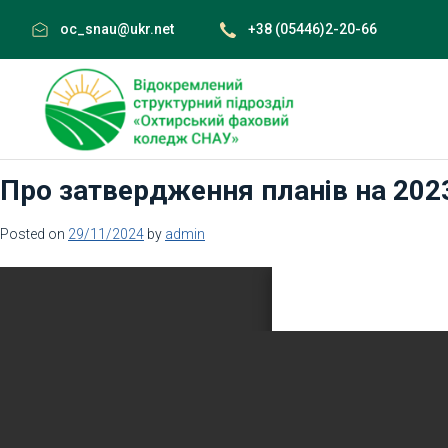
Skip
oc_snau@ukr.net
+38 (05446)2-20-66
to
content
Про затвердження планів на 202
Posted on
29/11/2024
by
admin