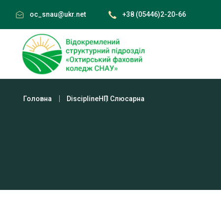
Skip
oc_snau@ukr.net
+38 (05446)2-20-66
to
content
Головна
Discipline
НП Слюсарна