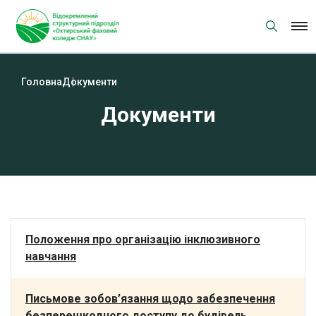
Skip
to
content
Головна
Документи
Документи
Положення про організацію інклюзивного
навчання
Письмове зобов’язання щодо забезпечення
безперешкодного доступу до будівель