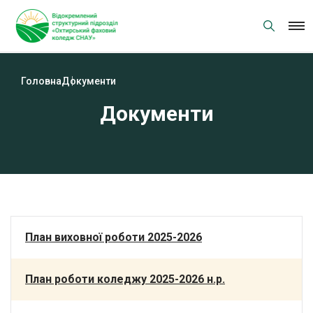
Skip
to
content
Головна
Документи
Документи
План виховної роботи 2025-2026
План роботи коледжу 2025-2026 н.р.