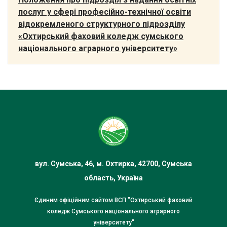
послуг у сфері професійно-технічної освіти
відокремленого структурного підрозділу
«Охтирський фаховий коледж сумського
національного аграрного університету»
вул. Сумська, 46, м. Охтирка, 42700, Сумська
область, Україна
Єдиним офіційним сайтом ВСП "Охтирський фаховий
коледж Сумського національного аграрного
університету"