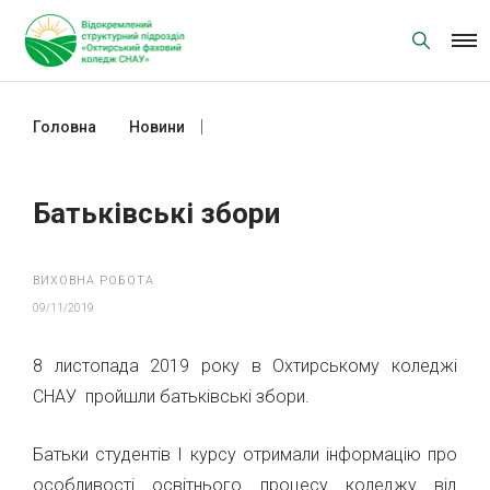
Skip
to
content
Головна
Новини
Батьківські збори
Батьківські збори
ВИХОВНА РОБОТА
09/11/2019
8 листопада 2019 року в Охтирському коледжі
СНАУ пройшли батьківські збори.
Батьки студентів І курсу отримали інформацію про
особливості освітнього процесу коледжу від