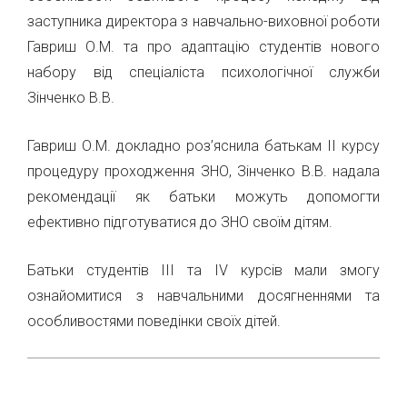
заступника директора з навчально-виховної роботи
Гавриш О.М. та про адаптацію студентів нового
набору від спеціаліста психологічної служби
Зінченко В.В.
Гавриш О.М. докладно роз’яснила батькам ІІ курсу
процедуру проходження ЗНО, Зінченко В.В. надала
рекомендації як батьки можуть допомогти
ефективно підготуватися до ЗНО своїм дітям.
Батьки студентів ІІІ та ІV курсів мали змогу
ознайомитися з навчальними досягненнями та
особливостями поведінки своїх дітей.