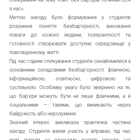
з нас».
Метою заходу було формування у студентів
розуміння поняття безбар’єрності, виховання
поваги до кожної людини, толерантності та
готовності створювати доступне середовище у
повсякденному житті.
Під час години спілкування студенти ознайомилися з
основними складовими безбар’єрності: фізичною,
інформаційною, освітньою, цифровою та
суспільною. Особливу увагу було звернено на те,
що бар’єри можуть бути не лише фізичними, а й
соціальними — такими, що виникають через
байдужість або нерозуміння.
Значний інтерес викликала практична частина
заходу. Студенти взяли участь у вправах, під час
яких змогли на власному досвіді відчути, що