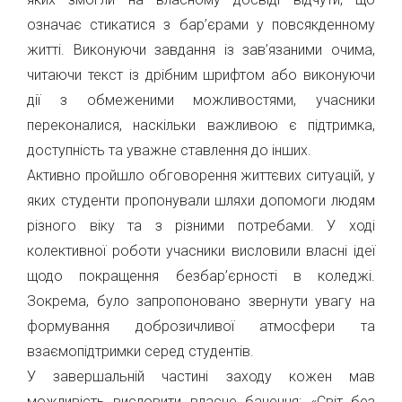
означає стикатися з бар’єрами у повсякденному
житті. Виконуючи завдання із зав’язаними очима,
читаючи текст із дрібним шрифтом або виконуючи
дії з обмеженими можливостями, учасники
переконалися, наскільки важливою є підтримка,
доступність та уважне ставлення до інших.
Активно пройшло обговорення життєвих ситуацій, у
яких студенти пропонували шляхи допомоги людям
різного віку та з різними потребами. У ході
колективної роботи учасники висловили власні ідеї
щодо покращення безбар’єрності в коледжі.
Зокрема, було запропоновано звернути увагу на
формування доброзичливої атмосфери та
взаємопідтримки серед студентів.
У завершальній частині заходу кожен мав
можливість висловити власне бачення: «Світ без