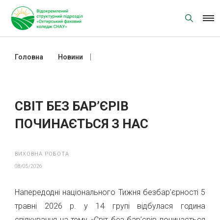
Skip
to
content
Головна
Новини
СВІТ БЕЗ БАР’ЄРІВ ПОЧИНАЄТЬСЯ З
НАС
СВІТ БЕЗ БАР’ЄРІВ
ПОЧИНАЄТЬСЯ З НАС
ВИХОВНА РОБОТА
08/05/2026
Напередодні національного Тижня безбар’єрності 5
травні 2026 р. у 14 групі відбулася година
спілкування на тему «Світ без бар’єрів починається