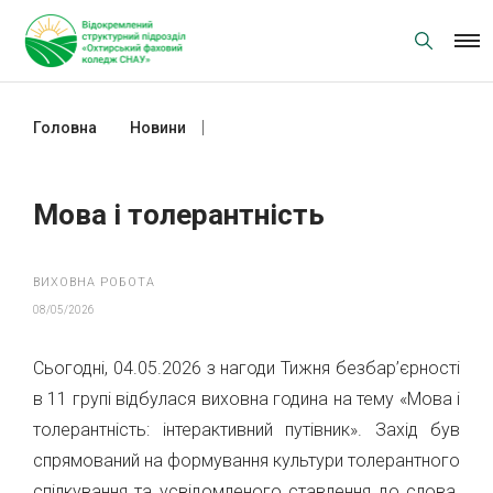
Skip
to
content
Головна
Новини
Мова і толерантність
Мова і толерантність
ВИХОВНА РОБОТА
08/05/2026
Сьогодні, 04.05.2026 з нагоди Тижня безбар’єрності
в 11 групі відбулася виховна година на тему «Мова і
толерантність: інтерактивний путівник». Захід був
спрямований на формування культури толерантного
спілкування та усвідомленого ставлення до слова.