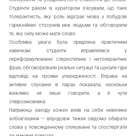
Студенти разом із куратором з’ясували, що таке
толерантність, яку роль відіграє мова у побудові
гармонійних стосунків між людьми та обговорили
те, яку силу може мати слово.
Особлива увага була приділена практичним
навичкам: студенти вправлялися у
переформулюванні стереотипних і нетолерантних
фраз, обговорювали реальні ситуації та шукали гідні
відповіді на прояви упередженості. Вправа на
активне слухання в парах показала, наскільки
важливо не лише говорити, а й чути
співрозмовника.
Наприкінці заходу кожен взяв на себе невелике
зобов’язання — впродовж тижня свідомо обирати
слова у повсякденному спілкуванні та спостерігати
за змінами довкола.