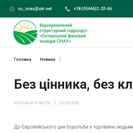
Skip
oc_snau@ukr.net
+38 (05446)2-20-66
to
content
Головна
Новини
Без цінника, без клітки, без страху
Без цінника, без кл
ВИХОВНА РОБОТА
27/10/2025
До Європейського дня боротьби з торгівлею людьми,