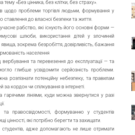
 тему «Без цінника, без клітки, без страху».
ів щодо проблеми торгівлі людьми, формування у
го ставлення до власної безпеки та життя.
 сучасне рабство, які існують його основні форми —
имусові шлюби, використання дітей у злочинній
 явища, зокрема безробіття, довірливість, бажання
ормованість населення
д вербування та перевезення до експлуатації — та
омогло глибше усвідомити серйозність проблеми.
на розпізнати потенційну небезпеку, та правилам
 за кордон чи спілкування в інтернеті.
 гарячими лініями, куди можна звернутися у разі
ії.
і та правосвідомості, формуванню у студентів
щі цінності, які потрібно берегти та захищати.
я студентів, адже допомагають не лише отримати