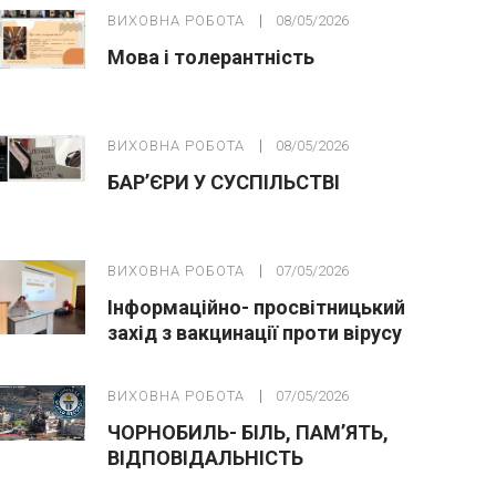
ВИХОВНА РОБОТА
08/05/2026
Мова і толерантність
ВИХОВНА РОБОТА
08/05/2026
БАР’ЄРИ У СУСПІЛЬСТВІ
ВИХОВНА РОБОТА
07/05/2026
Інформаційно- просвітницький
захід з вакцинації проти вірусу
папіломи людини(ВПЛ)
ВИХОВНА РОБОТА
07/05/2026
ЧОРНОБИЛЬ- БІЛЬ, ПАМ’ЯТЬ,
ВІДПОВІДАЛЬНІСТЬ