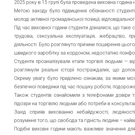
2025 року в 15 групі була проведена виховна година на
Метою заходу було підвищення обізнаності студент
молоді активної громадянської позиції, відповідально
Під час виховної години студенти дізналися, що таке
трудова, сексуальна експлуатація, жебрацтво, пр
діяльності. Було розглянуто причини поширення цього
швидкого заробітку за кордоном, недостатню поінф
Студенти проаналізували етапи торгівлі людьми — ві
розглянули реальні історії постраждалих, що доп
Окрему увагу було приділено ознакам, за якими мож
безпечної поведінки під час пошуку роботи, подорожей
Також студентів ознайомили з телефонами довіри та
підозри на торгівлю людьми або потреби в консультац
Захід сприяв вихованню небайдужості, людяност
розуміння того, що свобода та гідність людини – найви
Подібні виховні години мають важливе значення дл