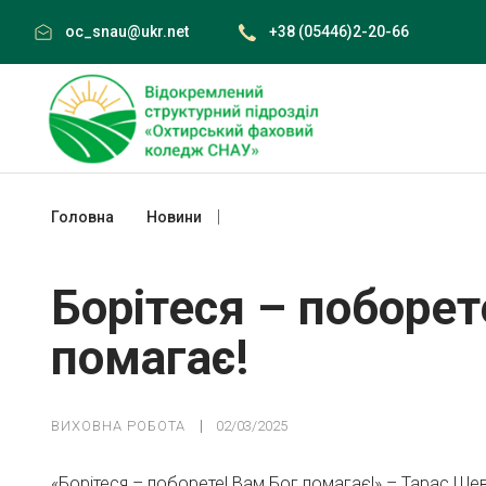
Skip
oc_snau@ukr.net
+38 (05446)2-20-66
to
content
Головна
Новини
Борітеся – поборете! Вам Бог помагає
Борітеся – поборет
помагає!
ВИХОВНА РОБОТА
02/03/2025
«Борітеся – поборете! Вам Бог помагає!» – Тарас Ше