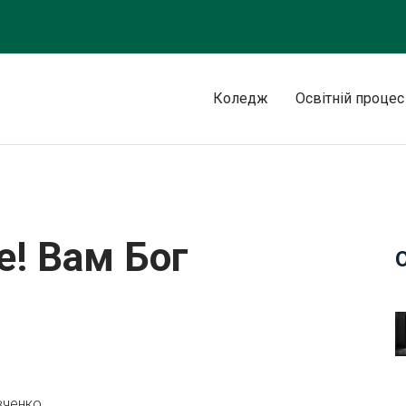
Коледж
Освітній процес
!
е! Вам Бог
вченко