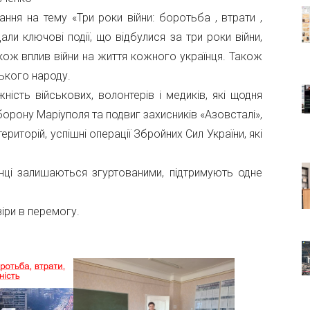
ння на тему «Три роки війни: боротьба , втрати ,
али ключові події, що відбулися за три роки війни,
акож вплив війни на життя кожного українця. Також
ського народу.
ість військових, волонтерів і медиків, які щодня
рону Маріуполя та подвиг захисників «Азовсталі»,
иторій, успішні операції Збройних Сил України, які
їнці залишаються згуртованими, підтримують одне
віри в перемогу.