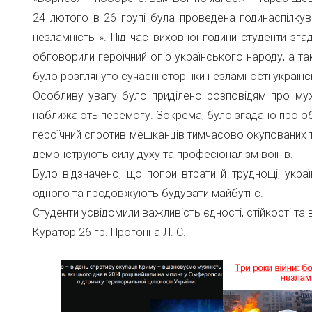
24 лютого в 26 групі була проведена годинаспілкува
незламність ». Під час виховної години студенти згад
обговорили героїчний опір українського народу, а т
було розглянуто сучасні сторінки незламності україн
Особливу увагу було приділено розповідям про мужн
наближають перемогу. Зокрема, було згадано про обо
героїчний спротив мешканців тимчасово окупованих тер
демонструють силу духу та професіоналізм воїнів.
Було відзначено, що попри втрати й труднощі, укра
одного та продовжують будувати майбутнє.
Студенти усвідомили важливість єдності, стійкості та 
Куратор 26 гр. Прогонна Л. С.