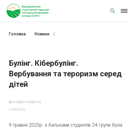
Skip
to
content
Головна
Новини
Булінг. Кібербулінг. Вербування та
тероризм серед дітей
Булінг. Кібербулінг.
Вербування та тероризм серед
дітей
ВИХОВНА РОБОТА
31/05/2025
9 травня 2025р. з батьками студентів 24 групи була