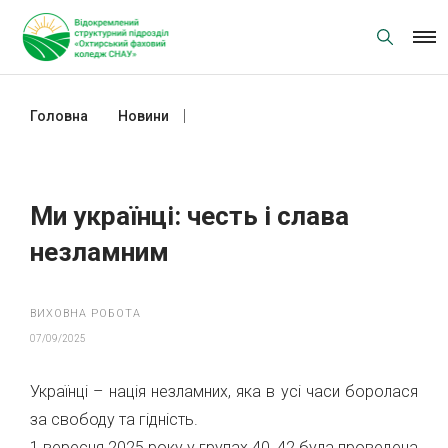
Skip
to
content
Головна
Новини
Ми українці: честь і слава
незламним
Ми українці: честь і слава
незламним
ВИХОВНА РОБОТА
07/09/2025
Українці – нація незламних, яка в усі часи боролася
за свободу та гідність.
1 вересня 2025 року у групах 40, 42 була проведена