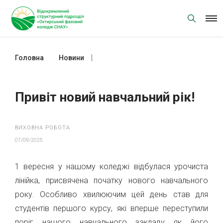
Skip
to
content
Головна
Новини
Привіт новий навчальний рік!
Привіт новий навчальний рік!
ВИХОВНА РОБОТА
07/09/2025
1 вересня у нашому коледжі відбулася урочиста
лінійка, присвячена початку нового навчального
року. Особливо хвилюючим цей день став для
студентів першого курсу, які вперше переступили
поріг нашого навчального закладу як його