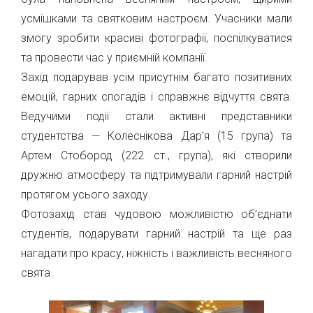
усмішками та святковим настроєм. Учасники мали
змогу зробити красиві фотографії, поспілкуватися
та провести час у приємній компанії.
Захід подарував усім присутнім багато позитивних
емоцій, гарних спогадів і справжнє відчуття свята.
Ведучими події стали активні представники
студентства — Колеснікова Дар’я (15 група) та
Артем Стобород (222 ст., група), які створили
дружню атмосферу та підтримували гарний настрій
протягом усього заходу.
Фотозахід став чудовою можливістю об’єднати
студентів, подарувати гарний настрій та ще раз
нагадати про красу, ніжність і важливість весняного
свята