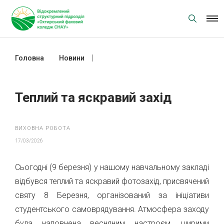
Skip
to
content
Головна
Новини
Теплий та яскравий захід
Теплий та яскравий захід
ВИХОВНА РОБОТА
17/03/2026
Сьогодні (9 березня) у нашому навчальному закладі
відбувся теплий та яскравий фотозахід, присвячений
святу 8 Березня, організований за ініціативи
студентського самоврядування. Атмосфера заходу
була наповнена весняним настроєм, щирими