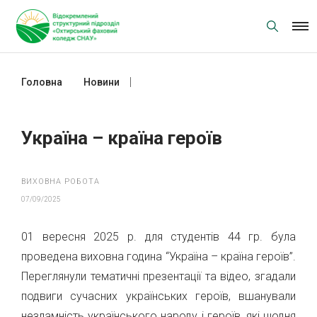
Skip
to
content
Головна
Новини
Україна – країна героїв
Україна – країна героїв
ВИХОВНА РОБОТА
07/09/2025
01 вересня 2025 р. для студентів 44 гр. була
проведена виховна година “Україна – країна героїв”.
Переглянули тематичні презентації та відео, згадали
подвиги сучасних українських героїв, вшанували
незламність українського народу і героїв, які щодня