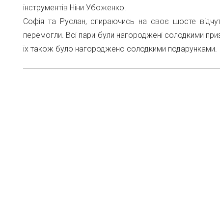
інструментів Ніни Убоженко.
Софія та Руслан, спираючись на своє шосте відчутт
перемогли. Всі пари були нагороджені солодкими при
їх також було нагороджено солодкими подарунками.