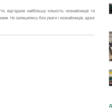
я, відгадали найбільшу кількість незнайомців та
зами. Не залишились без уваги і незнайомців, адже
Д