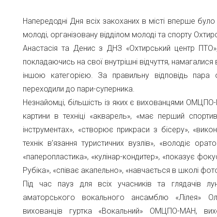
Напередодні Дня всіх закоханих в місті вперше було
молоді, організовану відділом молоді та спорту Охтирс
Анастасія та Денис з ДНЗ «Охтирський центр ПТО»
покладаючись на свої внутрішні відчуття, намагалися 
іншою категорією. За правильну відповідь пара 
переходили до пари-суперника.
Незнайомці, більшість із яких є вихованцями ОМЦПО-
картини в техніці «акварель», «має перший спорти
інструментах», «створює прикраси з бісеру», «викон
технік в’язання туристичних вузлів», «володіє орат
«паперопластика», «кулінар-кондитер», «показує фок
Рубіка», «співає акапельно», «навчається в школі фо
Під час пауз для всіх учасників та глядачів лун
аматорського вокального ансамблю «Лілея» Ол
вихованців гуртка «Вокальний» ОМЦПО-МАН, вих