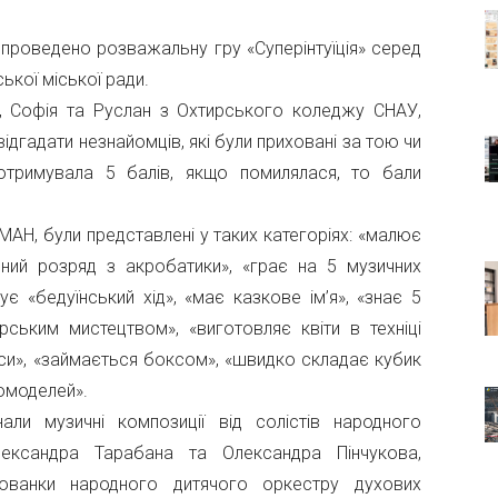
 проведено розважальну гру «Суперінтуїція» серед
ької міської ради.
, Софія та Руслан з Охтирського коледжу СНАУ,
відгадати незнайомців, які були приховані за тою чи
о
тримувала 5 балів, якщо помилялася, то бали
МАН, були представлені у таких категоріях: «малює
вний розряд з акробатики», «грає на 5 музичних
ує «бедуїнський хід», «має казкове ім’я», «знає 5
орським мистецтвом», «виготовляє квіти в техніці
уси», «займається боксом», «швидко складає кубик
томоделей».
али музичні композиції від солістів народного
ександра Тарабана та Олександра Пінчукова,
ованки народного дитячого оркестру духових