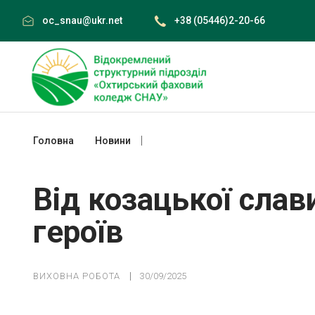
Skip
oc_snau@ukr.net
+38 (05446)2-20-66
to
content
Головна
Новини
Від козацької слави до сучасних геро
Від козацької слав
героїв
ВИХОВНА РОБОТА
30/09/2025