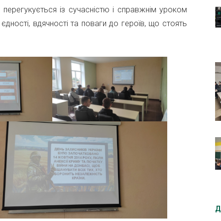
 перегукується із сучасністю і справжнім уроком
єдності, вдячності та поваги до героїв, що стоять
Д