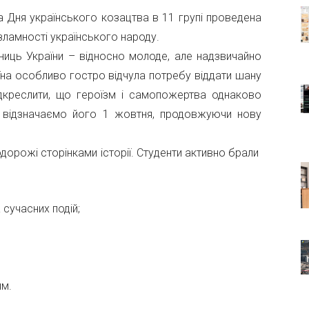
 Дня українського козацтва в 11 групі проведена
езламності українського народу.
иць України – відносно молоде, але надзвичайно
аїна особливо гостро відчула потребу віддати шану
дкреслити, що героїзм і самопожертва однаково
ми відзначаємо його 1 жовтня, продовжуючи нову
рожі сторінками історії. Студенти активно брали
 сучасних подій;
ям.