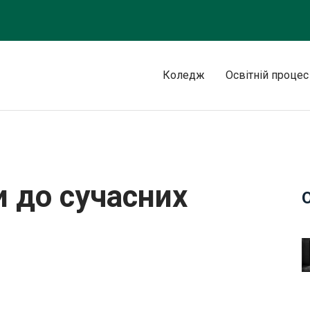
Коледж
Освітній процес
їв
и до сучасних