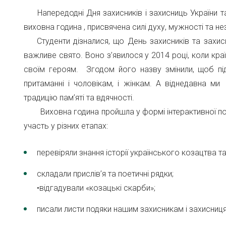
Напередодні Дня захисників і захисниць України та
виховна година , присвячена силі духу, мужності та н
Студенти дізналися, що День захисників та захисн
важливе свято. Воно з’явилося у 2014 році, коли кр
своїм героям. Згодом його назву змінили, щоб пі
притаманні і чоловікам, і жінкам. А віднедавна 
традицію пам’яті та вдячності.
Виховна година пройшла у формі інтерактивної подо
участь у різних етапах:
перевіряли знання історії українського козацтва та
складали прислів’я та поетичні рядки;
•відгадували «козацькі скарби»;
писали листи подяки нашим захисникам і захисниц