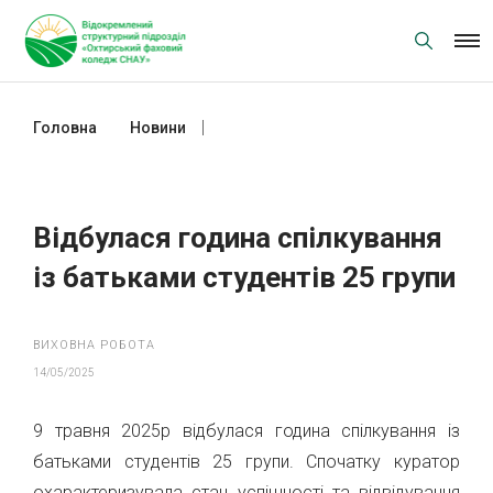
Skip
to
content
Головна
Новини
Відбулася година спілкування із
батьками студентів 25 групи
Відбулася година спілкування
із батьками студентів 25 групи
ВИХОВНА РОБОТА
14/05/2025
9 травня 2025р відбулася година спілкування із
батьками студентів 25 групи. Спочатку куратор
охарактеризувала стан успішності та відвідування