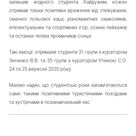
залишив жодного студента байдужим, кожен
отримав тільки позитивні враження від спілкування,
смачної польової каші, різноманітних смаколиків,
інтелектуальних та спортивних ігор, осінніх пейзажів
та останніх теплих промінчиків сонця.
Такі емоції отримали студенти 31 групи з куратором
Зінченко В.В. та 35 групи з куратором Уткіною С.О.
24 та 25 вересня 2020 року.
Маємо надію, що студентські роки запам’ятаються
саме такими позитивними туристичними походами
та зустрічами в позанавчальний час.