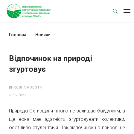
Skip
to
content
Головна
Новини
Відпочинок на природі згуртовує
Відпочинок на природі
згуртовує
ВИХОВНА РОБОТА
30/09/2020
Природа Охтирщини нікого не залишає байдужим, а
ще вона має здатність згуртовувати колективи,
особливо студентські. Так,відпочинок на природі не