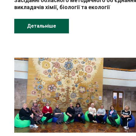
Засіданні обласного методичного об’єднанн
викладачів хімії, біології та екології
Детальніше