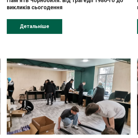
я
Пам’ять Чорнобиля: від трагедії 1986-го до
викликів сьогодення
Детальніше