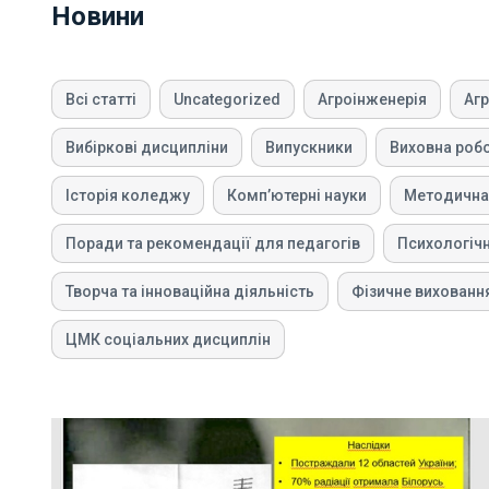
Новини
Всі статті
Uncategorized
Агроінженерія
Аг
Вибіркові дисципліни
Випускники
Виховна роб
Історія коледжу
Компʼютерні науки
Методична
Поради та рекомендації для педагогів
Психологіч
Творча та інноваційна діяльність
Фізичне вихованн
ЦМК соціальних дисциплін