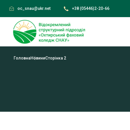
Skip
oc_snau@ukr.net
+38 (05446)2-20-66
to
content
Головна
Новини
Сторінка 2