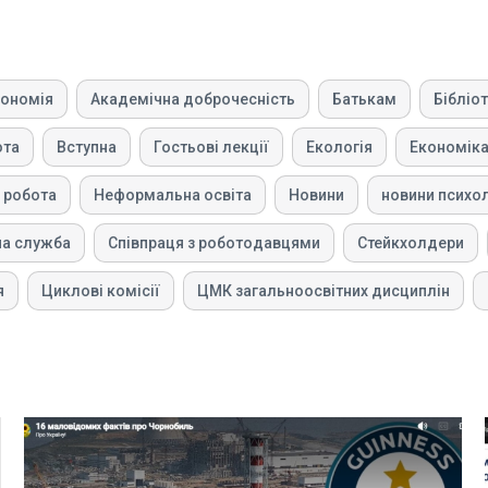
рономія
Академічна доброчесність
Батькам
Бібліо
ота
Вступна
Гостьові лекції
Екологія
Економік
 робота
Неформальна освіта
Новини
новини психо
на служба
Співпраця з роботодавцями
Стейкхолдери
я
Циклові комісії
ЦМК загальноосвітних дисциплін