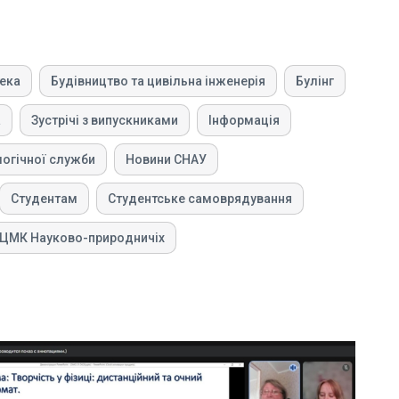
тека
Будівництво та цивільна інженерія
Булінг
а
Зустрічі з випускниками
Інформація
логічної служби
Новини СНАУ
Студентам
Студентське самоврядування
ЦМК Науково-природничіх