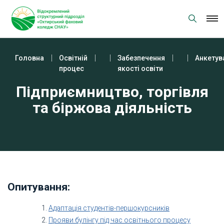
Skip
to
content
Головна
Освітній
Забезпечення
Анкетув
процес
якості освіти
Підприємництво, торгівля
та біржова діяльність
Опитування:
Адаптація студентів-першокурсників
Прояви булінгу під час освітнього процесу