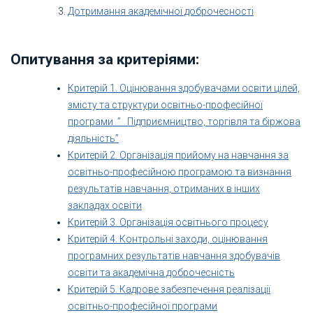
Дотримання академічної доброчесності
Опитування за критеріями:
Критерій 1. Оцінювання здобувачами освіти цілей,
змісту та структури освітньо-професійної
програми ” Підприємництво, торгівля та біржова
діяльність”
Критерій 2. Організація прийому на навчання за
освітньо-професійною програмою та визнання
результатів навчання, отриманих в інших
закладах освіти
Критерій 3. Організація освітнього процесу
Критерій 4. Контрольні заходи, оцінювання
програмних результатів навчання здобувачів
освіти та академічна доброчесність
Критерій 5. Кадрове забезпечення реалізації
освітньо-професійної програми